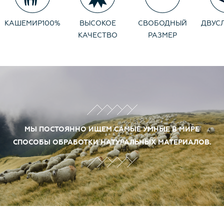
под контролем и по стандартам качества - Canoe.
КАШЕМИР
100%
ВЫСОКОЕ
СВОБОДНЫЙ
ДВУС
КАЧЕСТВО
РАЗМЕР
МЫ ПОСТОЯННО ИЩЕМ САМЫЕ УМНЫЕ В МИРЕ
СПОСОБЫ ОБРАБОТКИ НАТУРАЛЬНЫХ МАТЕРИАЛОВ.