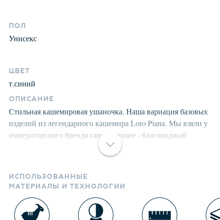
ПОЛ
Унисекс
ЦВЕТ
т.синий
ОПИСАНИЕ
Стильная кашемировая ушаночка. Наша вариация базовых
изделий из легендарного кашемира Loro Piana. Мы взяли у
императорского бренда самое лучшее - благородный
кашемир. Остальное - маниакальный уровень качества
производства, нежной стирки и великолепную посадку,
добавили сами. Структура кашемира после
ИСПОЛЬЗОВАННЫЕ
предварительной обработки приобретает лёгкость,
МАТЕРИАЛЫ И ТЕХНОЛОГИИ
мягкость, морозоустойчивость, становится пушистой, не
продуваемой. Изделия долго сохраняют заданную форму.
Носите долго и с удовольствием. Произведены в России