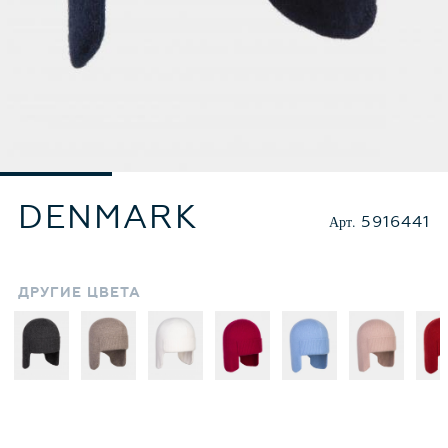
DENMARK
Арт.
5916441
ДРУГИЕ
ЦВЕТА