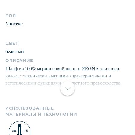
ПОЛ
Унисекс
ЦВЕТ
бежевый
ОПИСАНИЕ
Шарф из 100% мериносовой шерсти ZEGNA элитного
класса с технически высшими характеристиками и
эстетическими функциями абсолютного превосходства.
Это идеальный синтез между ремесленной мудростью и
технологическим исследованием. Все изделия проходят
предварительную стирку и последующую обработку
ИСПОЛЬЗОВАННЫЕ
специальными составами и паром для улучшения
МАТЕРИАЛЫ И ТЕХНОЛОГИИ
износоустойчивости и комфорта. Структура шерсти после
предварительной обработки приобретает лёгкость,
мягкость, морозоустойчивость, становится пушистой, не