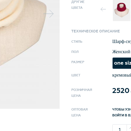
современ
ДРУГИЕ
ЦВЕТА
шапочкам
Basic,Wewa,G
перчатка
ТЕХНИЧЕСКОЕ ОПИСАНИЕ
Произвед
Шарф-сн
СТИЛЬ
качества 
Женский
ПОЛ
one si
РАЗМЕР
кремовы
ЦВЕТ
2520
РОЗНИЧНАЯ
ЦЕНА
ОПТОВАЯ
ЧТОБЫ УЗ
ЦЕНА
ВОЙТИ В B