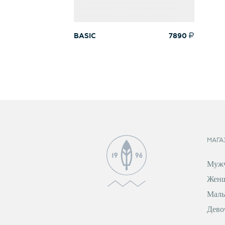
BASIC
7890
МАГА
Муж
Жен
Маль
Дево