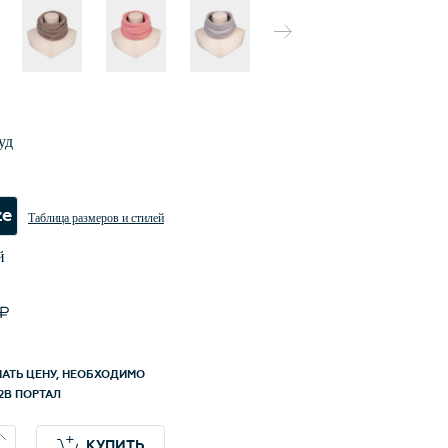
ных технологий. Идеально сочетается с
и Magalaya,
aetane,Ananda,Juanita и удлиненными
ми Odri. Носите долго и с удовольствием.
ена в России под контролем и по стандартам
уд
- Canoe.
ze
Таблица размеров и стилей
й
НАТЬ ЦЕНУ, НЕОБХОДИМО
2B ПОРТАЛ
КУПИТЬ