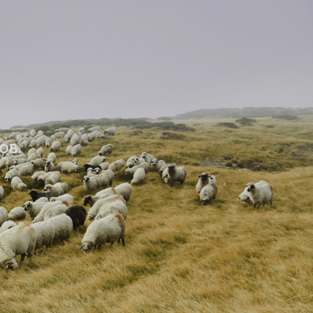
Е
ОВ.