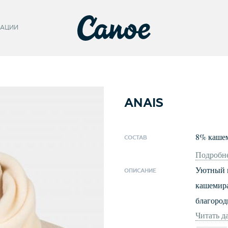
АЦИИ
ANAIS
8
%
каше
СОСТАВ
Подробне
Уютный неболь
ОПИСАНИЕ
кашемира
благород
Читать д
соблюден