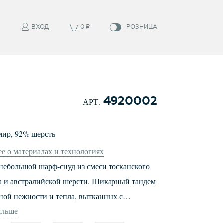
ВХОД
0
₽
РОЗНИЦА
4920002
АРТ.
мир
,
92
%
шерсть
е о материалах и технологиях
шой шарф-снуд из смеси тосканского
 и австралийской шерсти. Шикарный тандем
ной нежности и тепла, вытканных с
альше
ием старых ткацких традиций и новых