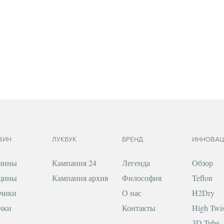
ЗИН
ЛУКБУК
БРЕНД
ИННОВАЦ
чины
Кампания 24
Легенда
Обзор
щины
Кампания архив
Философия
Teflon
чики
О нас
H2Dry
чки
Контакты
High Twis
3D Tube