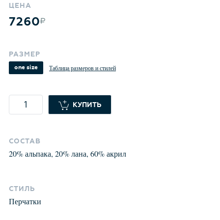
ЦЕНА
7260
РАЗМЕР
one size
Таблица размеров и стилей
КУПИТЬ
СОСТАВ
20
%
альпака
,
20
%
лана
,
60
%
акрил
СТИЛЬ
Перчатки