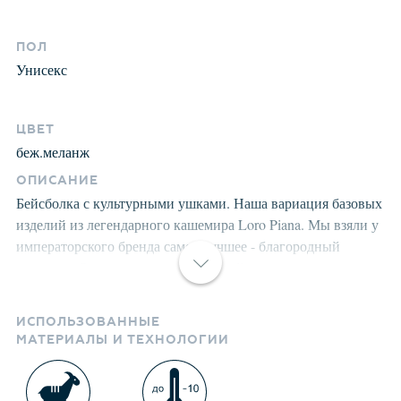
ПОЛ
Унисекс
ЦВЕТ
беж.меланж
ОПИСАНИЕ
Бейсболка с культурными ушками. Наша вариация базовых
изделий из легендарного кашемира Loro Piana. Мы взяли у
императорского бренда самое лучшее - благородный
кашемир. Остальное - маниакальный уровень качества
производства, нежной стирки и великолепную посадку,
добавили сами. Структура кашемира после
ИСПОЛЬЗОВАННЫЕ
предварительной обработки приобретает лёгкость,
МАТЕРИАЛЫ И ТЕХНОЛОГИИ
мягкость, морозоустойчивость, становится пушистой, не
продуваемой. Изделия долго сохраняют заданную форму.
Носите долго и с удовольствием. Произведены в России