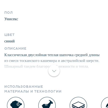
ПОЛ
Унисекс
ЦВЕТ
синий
ОПИСАНИЕ
Классическая двуслойная теплая шапочка средней длины
из смеси тосканского кашемира и австралийской шерсти.
Шикарный тандем благородной нежности и тепла,
вытканных с соблюдением старых ткацких традиций и
новых современных технологий. Идеально сочетается с
широким тонким палантином Lipine, платком Zukka,
ИСПОЛЬЗОВАННЫЕ
шарфами-снудами Gael и Anais, удлиненными перчатками
МАТЕРИАЛЫ И ТЕХНОЛОГИИ
Odri и Aimi . Носите долго и с удовольствием. Произведена
с гордостью в России.