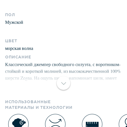
ПОЛ
Мужской
ЦВЕТ
морская волна
ОПИСАНИЕ
Классический джемпер свободного силуэта, с воротником-
стойкой и короткой молнией, из высококачественной 100%
шерсти Zegna. На ощупь шерсть напоминает шелк, имеет
высокую воздухопроницаемость, эластичность,
несминаемость, гигроскопичность. При интенсивном
использовании, или после частых стирок, волокна не
ИСПОЛЬЗОВАННЫЕ
меняют их естественную эластичность, а главное
МАТЕРИАЛЫ И ТЕХНОЛОГИИ
сохраняют нетронутыми все собственные эстетические
характеристики. Джемпер тонкий, но очень теплый и
оптимален, для использования в помещении или под