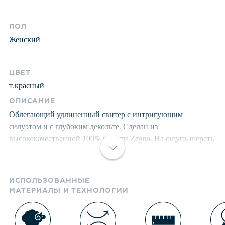
ПОЛ
Женский
ЦВЕТ
т.красный
ОПИСАНИЕ
Облегающий удлиненный свитер с интригующим
силуэтом и с глубоким декольте. Сделан из
высококачественной 100% шерсти Zegna. На ощупь шерсть
напоминает шелк, имеет высокую воздухопроницаемость,
эластичность, несминаемость, гигроскопичность. При
интенсивном использовании, или после частых стирок,
ИСПОЛЬЗОВАННЫЕ
волокна не меняют их естественную эластичность, а
МАТЕРИАЛЫ И ТЕХНОЛОГИИ
главное сохраняют нетронутыми все собственные
эстетические характеристики. Свитер тонкий, но очень
теплый и оптимален, для использования в помещении или