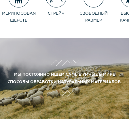
под курткой. Можно стирать в домашних условиях на
режиме шерсть. Носите с удовольствием.
МЕРИНОСОВАЯ
СТРЕЙЧ
СВОБОДНЫЙ
ВЫ
ШЕРСТЬ
РАЗМЕР
КАЧ
МЫ ПОСТОЯННО ИЩЕМ САМЫЕ УМНЫЕ В МИРЕ
СПОСОБЫ ОБРАБОТКИ НАТУРАЛЬНЫХ МАТЕРИАЛОВ.