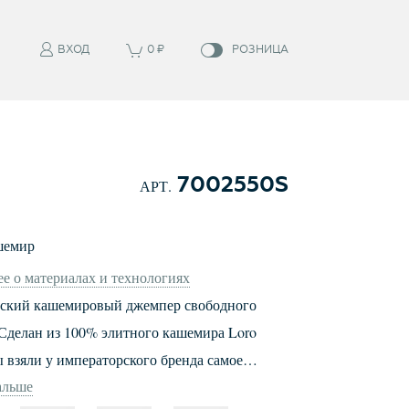
ВХОД
0
₽
РОЗНИЦА
7002550S
АРТ.
шемир
е о материалах и технологиях
еский кашемировый джемпер свободного
лан из 100% элитного кашемира Loro
ы взяли у императорского бренда самое
альше
 благородный кашемир. Остальное -