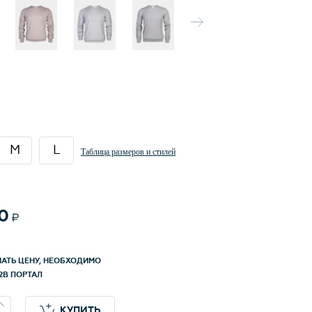
ьный уровень качества производства, нежной
 великолепную посадку, добавили сами.
а кашемира после предварительной
и приобретает лёгкость, мягкость,
тойчивость, становится пушистой, не
мой. Можно стирать в домашних условиях на
ерсть. Произведен в России под контролем и
M
L
ртам качества - Canoe.
Таблица размеров и стилей
0
НАТЬ ЦЕНУ, НЕОБХОДИМО
2B ПОРТАЛ
КУПИТЬ