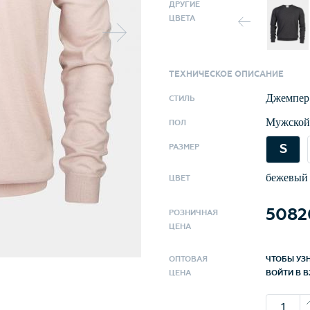
маниакал
ДРУГИЕ
ЦВЕТА
стирки и
Структур
обработк
ТЕХНИЧЕСКОЕ ОПИСАНИЕ
морозоус
Джемпер
СТИЛЬ
продувае
Мужской
ПОЛ
режиме ш
S
по станда
РАЗМЕР
бежевый
ЦВЕТ
5082
РОЗНИЧНАЯ
ЦЕНА
ОПТОВАЯ
ЧТОБЫ УЗ
ЦЕНА
ВОЙТИ В B