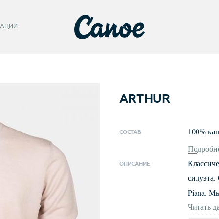
АЦИИ
ARTHUR
100
%
ка
СОСТАВ
Подробне
Классич
ОПИСАНИЕ
силуэта. Сде
Piana. М
Читать д
лучшее -