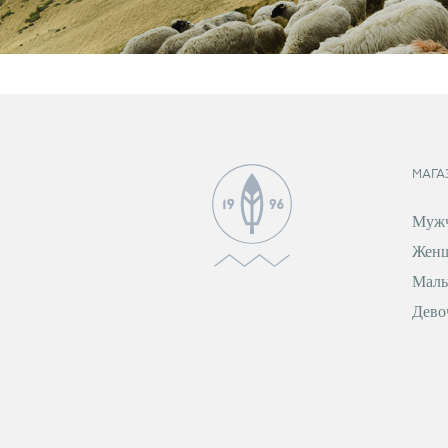
МАГА
Муж
Жен
Маль
Дево