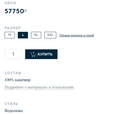
ЦЕНА
57750
РАЗМЕР
M
L
XL
XXL
Таблица размеров и стилей
КУПИТЬ
СОСТАВ
100
%
кашемир
Подробнее о материалах и технологиях
СТИЛЬ
Водолазка