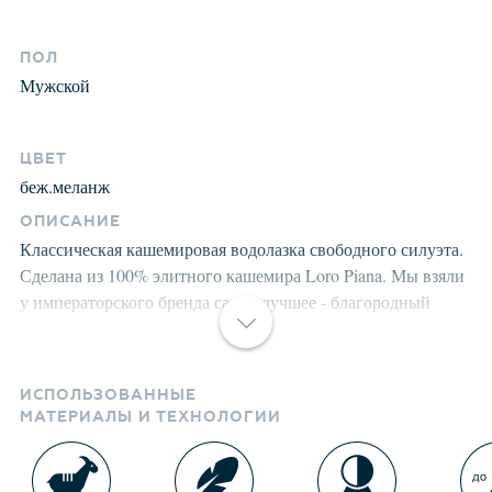
ПОЛ
Мужской
ЦВЕТ
беж.меланж
ОПИСАНИЕ
Классическая кашемировая водолазка свободного силуэта.
Сделана из 100% элитного кашемира Loro Piana. Мы взяли
у императорского бренда самое лучшее - благородный
кашемир. Остальное - маниакальный уровень качества
производства, нежной стирки и великолепную посадку,
добавили сами. Структура кашемира после
ИСПОЛЬЗОВАННЫЕ
предварительной обработки приобретает лёгкость,
МАТЕРИАЛЫ И ТЕХНОЛОГИИ
мягкость, морозоустойчивость, становится пушистой, не
продуваемой. Носите долго и с удовольствием. Можно
стирать в домашних условиях на режиме шерсть.